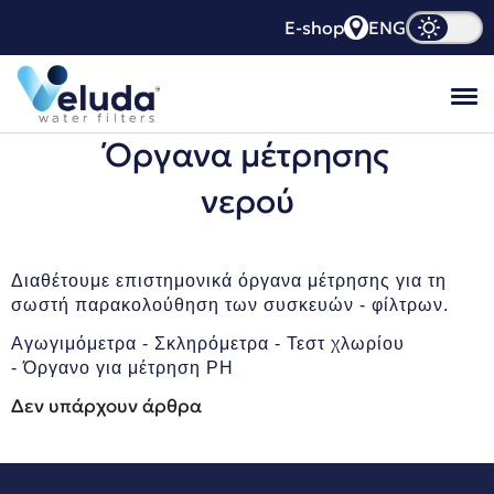
E-shop
ENG
Όργανα μέτρησης
Εταιρεία
νερού
Προϊόντα
Χονδρική
Διαθέτουμε επιστημονικά όργανα μέτρησης για τη
Horeca
σωστή παρακολούθηση των συσκευών - φίλτρων.
Πιστοποιήσεις
Αγωγιμόμετρα - Σκληρόμετρα - Τεστ χλωρίου
- Όργανο για μέτρηση PH
Blog
Δεν υπάρχουν άρθρα
Επικοινωνία